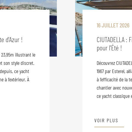
16 JUILLET 2026
e d'Azur !
CIUTADELLA : F
pour l'Été !
23,95m illustrant le
t son style discret.
Découvrez CIUTADEL
depuis, ce yacht
1967 par Esterel, al
e à l'extérieur. À
à l'efficacité de l
chantier avec nouve
ce yacht classique e
VOIR PLUS