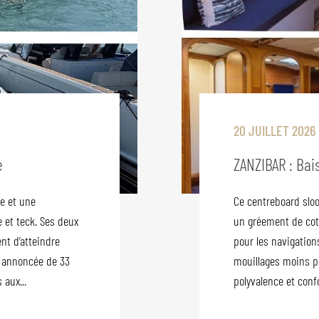
20 JUILLET 2026
e
ZANZIBAR : Bais
ue et une
Ce centreboard slo
 et teck. Ses deux
un gréement de cot
nt d’atteindre
pour les navigation
e annoncée de 33
mouillages moins pr
 aux...
polyvalence et confo