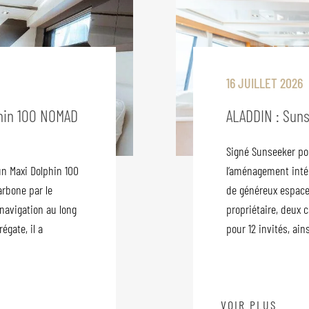
16 JUILLET 2026
hin 100 NOMAD
ALADDIN : Suns
Signé Sunseeker pour
un Maxi Dolphin 100
l’aménagement intér
arbone par le
de généreux espace
 navigation au long
propriétaire, deux 
égate, il a
pour 12 invités, ains
VOIR PLUS