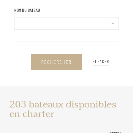
NOM DU BATEAU
RECHERCHER
EFFACER
bateaux
203
bateaux disponibles
disponibles
en charter
en
charter