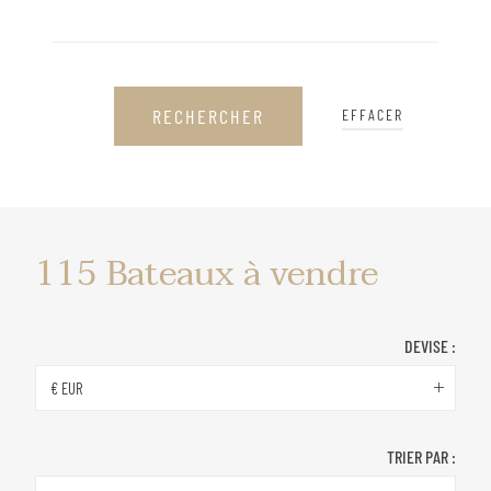
RECHERCHER
EFFACER
Bateaux
115
Bateaux à vendre
à
vendre
DEVISE :
€ EUR
TRIER PAR :