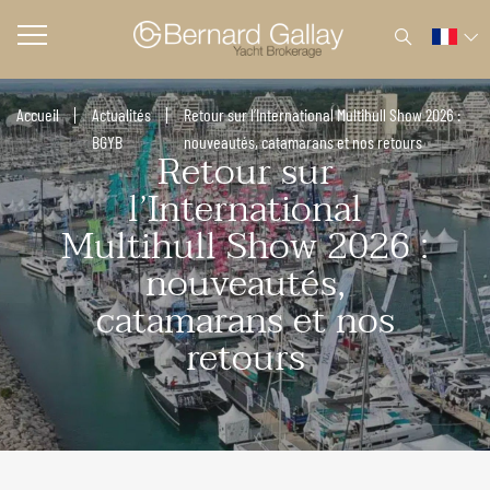
Accueil
Actualités
Retour sur l’International Multihull Show 2026 :
BGYB
nouveautés, catamarans et nos retours
Retour sur
l’International
Multihull Show 2026 :
nouveautés,
catamarans et nos
retours