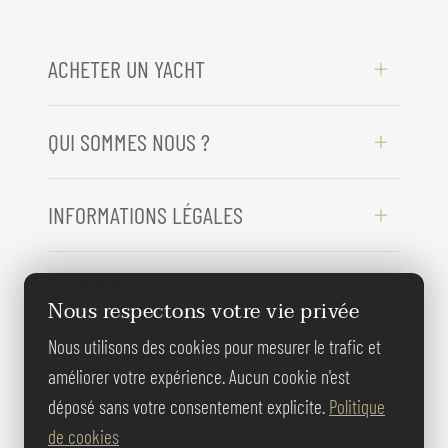
ACHETER UN YACHT
QUI SOMMES NOUS ?
INFORMATIONS LÉGALES
BESOIN D'AIDE ?
Nous respectons votre vie privée
Nous utilisons des cookies pour mesurer le trafic et
REJOIGNEZ-
améliorer votre expérience. Aucun cookie n'est
NOUS
déposé sans votre consentement explicite.
Politique
de cookies