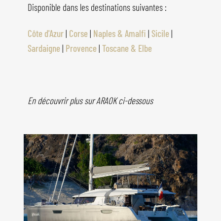
Disponible dans les destinations suivantes :
Côte d'Azur
|
Corse
|
Naples & Amalfi
|
Sicile
|
Sardaigne
|
Provence
|
Toscane & Elbe
En découvrir plus sur ARAOK ci-dessous