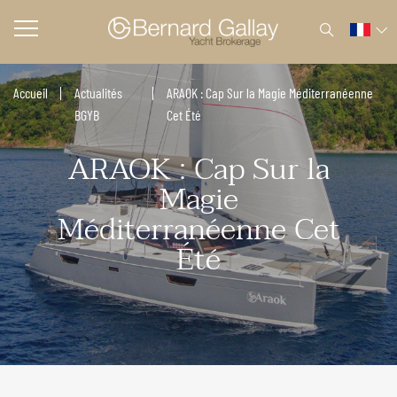
Accueil
Actualités
ARAOK : Cap Sur la Magie Méditerranéenne
BGYB
Cet Été
ARAOK : Cap Sur la
Magie
Méditerranéenne Cet
Été