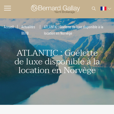
Accueil
Actualités
ATLANTIC : Goélette de luxe disponible à la
BGYB
location en Norvège
ATLANTIC : Goélette
de luxe disponible à la
location en Norvège