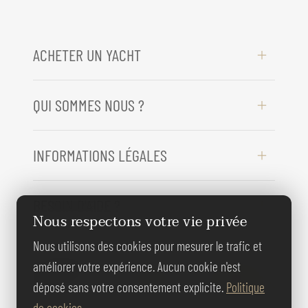
ACHETER UN YACHT
QUI SOMMES NOUS ?
INFORMATIONS LÉGALES
BESOIN D'AIDE ?
Nous respectons votre vie privée
Nous utilisons des cookies pour mesurer le trafic et
REJOIGNEZ-
améliorer votre expérience. Aucun cookie n'est
NOUS
déposé sans votre consentement explicite.
Politique
de cookies