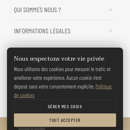
QUI SOMMES NOUS ?
INFORMATIONS LÉGALES
BESOIN D'AIDE ?
Nous respectons votre vie privée
Nous utilisons des cookies pour mesurer le trafic et
REJOIGNEZ-
améliorer votre expérience. Aucun cookie n'est
NOUS
déposé sans votre consentement explicite.
Politique
de cookies
GÉRER MES CHOIX
TOUT ACCEPTER
© BERNARD GALLAY 2026
Accepter le minimum