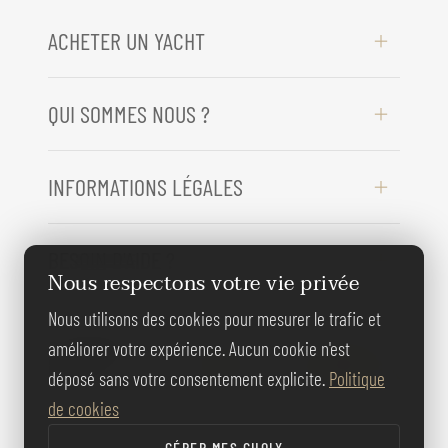
ACHETER UN YACHT
QUI SOMMES NOUS ?
INFORMATIONS LÉGALES
BESOIN D'AIDE ?
Nous respectons votre vie privée
Nous utilisons des cookies pour mesurer le trafic et
REJOIGNEZ-
améliorer votre expérience. Aucun cookie n'est
NOUS
déposé sans votre consentement explicite.
Politique
de cookies
GÉRER MES CHOIX