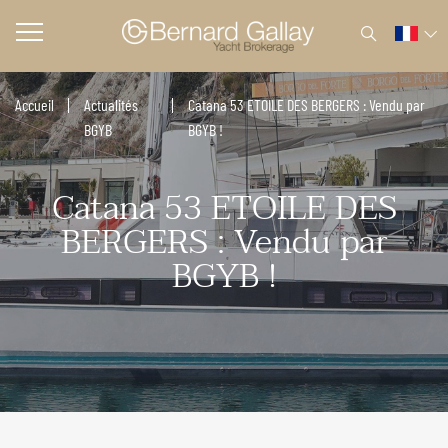
Accueil
Actualités
Catana 53 ETOILE DES BERGERS : Vendu par
BGYB
BGYB !
Catana 53 ETOILE DES
BERGERS : Vendu par
BGYB !