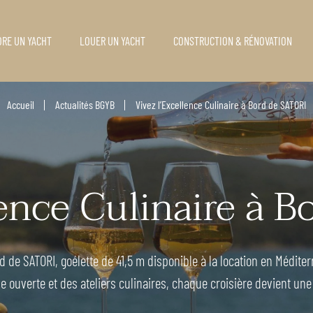
RE UN YACHT
LOUER UN YACHT
CONSTRUCTION & RÉNOVATION
Accueil
Actualités BGYB
Vivez l’Excellence Culinaire à Bord de SATORI
lence Culinaire à 
 de SATORI, goélette de 41,5 m disponible à la location en Méditer
ne ouverte et des ateliers culinaires, chaque croisière devient un