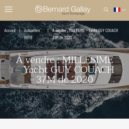
Accueil
Actualités
À vendre : MILLESIME – Yacht GUY COUACH
BGYB
37M de 2020
À vendre : MILLESIME
– Yacht GUY COUACH
37M de 2020