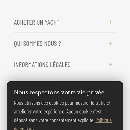
ACHETER UN YACHT
QUI SOMMES NOUS ?
INFORMATIONS LÉGALES
BESOIN D'AIDE ?
Nous respectons votre vie privée
Nous utilisons des cookies pour mesurer le trafic et
REJOIGNEZ-
améliorer votre expérience. Aucun cookie n'est
NOUS
déposé sans votre consentement explicite.
Politique
de cookies