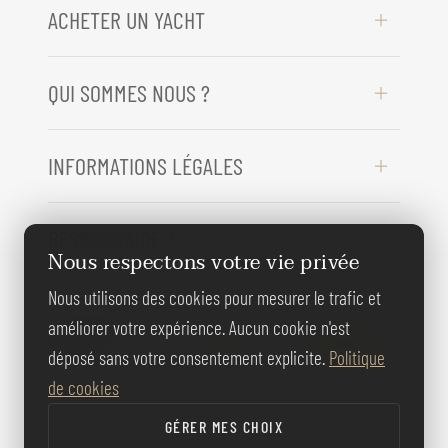
ACHETER UN YACHT
QUI SOMMES NOUS ?
INFORMATIONS LÉGALES
BESOIN D'AIDE ?
Nous respectons votre vie privée
Nous utilisons des cookies pour mesurer le trafic et
REJOIGNEZ-
améliorer votre expérience. Aucun cookie n'est
NOUS
déposé sans votre consentement explicite.
Politique
de cookies
GÉRER MES CHOIX