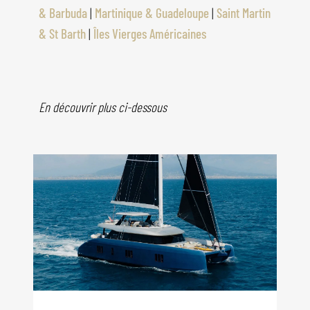
& Barbuda
|
Martinique & Guadeloupe
|
Saint Martin
& St Barth
|
Îles Vierges Américaines
En découvrir plus ci-dessous