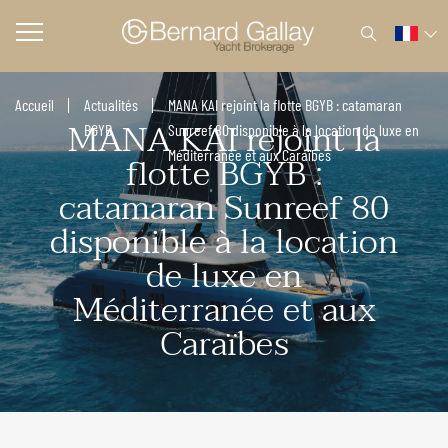
Accueil
Actualités
MANA KAI rejoint la flotte BGYB : catamaran
MANA KAI rejoint la
BGYB
Sunreef 80 disponible à la location de luxe en
flotte BGYB :
Méditerranée et aux Caraïbes
catamaran Sunreef 80
disponible à la location
de luxe en
Méditerranée et aux
Caraïbes