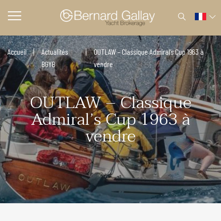
Accueil
Actualités
OUTLAW – Classique Admiral’s Cup 1963 à
BGYB
vendre
OUTLAW – Classique
Admiral’s Cup 1963 à
vendre