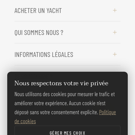
ACHETER UN YACHT
QUI SOMMES NOUS ?
INFORMATIONS LÉGALES
BESOIN D'AIDE ?
Nous respectons votre vie privée
Nous utilisons des cookies pour mesurer le trafic et
REJOIGNEZ-
améliorer votre expérience. Aucun cookie n'est
NOUS
déposé sans votre consentement explicite.
Politique
de cookies
GÉRER MES CHOIX