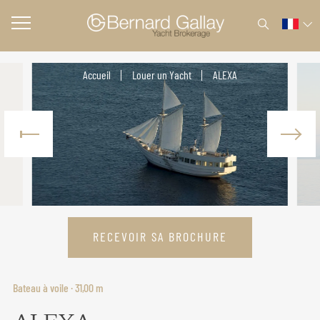
Accueil
Louer un Yacht
ALEXA
RECEVOIR SA BROCHURE
Bateau à voile · 31,00 m