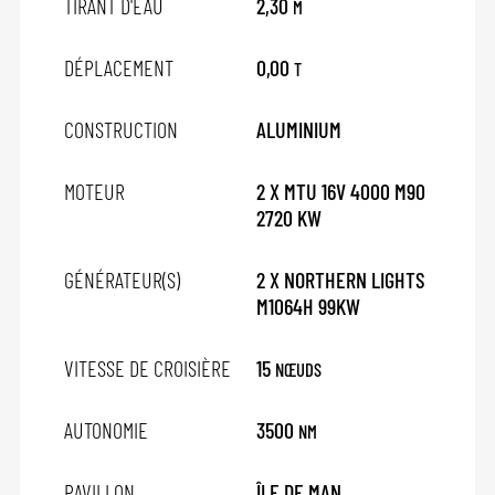
TIRANT D'EAU
2,30
M
DÉPLACEMENT
0,00
T
CONSTRUCTION
ALUMINIUM
MOTEUR
2 X MTU 16V 4000 M90
2720 KW
GÉNÉRATEUR(S)
2 X NORTHERN LIGHTS
M1064H 99KW
VITESSE DE CROISIÈRE
15
NŒUDS
AUTONOMIE
3500
NM
PAVILLON
ÎLE DE MAN