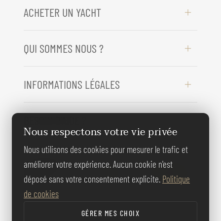
ACHETER UN YACHT
QUI SOMMES NOUS ?
INFORMATIONS LÉGALES
BESOIN D'AIDE ?
Nous respectons votre vie privée
Nous utilisons des cookies pour mesurer le trafic et
REJOIGNEZ-
améliorer votre expérience. Aucun cookie n'est
NOUS
déposé sans votre consentement explicite.
Politique
de cookies
GÉRER MES CHOIX